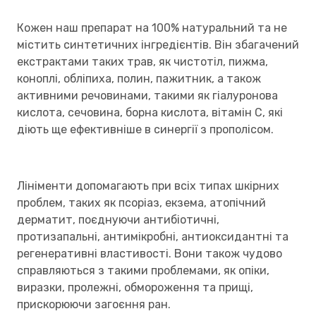
Кожен наш препарат на 100% натуральний та не
містить синтетичних інгредієнтів. Він збагачений
екстрактами таких трав, як чистотіл, пижма,
коноплі, обліпиха, полин, пажитник, а також
активними речовинами, такими як гіалуронова
кислота, сечовина, борна кислота, вітамін С, які
діють ще ефективніше в синергії з прополісом.
Лініменти допомагають при всіх типах шкірних
проблем, таких як псоріаз, екзема, атопічний
дерматит, поєднуючи антибіотичні,
протизапальні, антимікробні, антиоксидантні та
регенеративні властивості. Вони також чудово
справляються з такими проблемами, як опіки,
виразки, пролежні, обмороження та прищі,
прискорюючи загоєння ран.