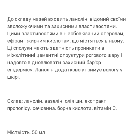
До складу мазей входить ланолін, відомий своїми
зволожуючими та захисними властивостями.
Цими властивостями він зобов'язаний стеролам,
ефірам і жирним кислотам, що містяться в ньому.
Ці сполуки мають здатність проникати в
міжклітинні цементні структури рогового шару і
надовго відновлювати захисний бар'єр
епідермісу. Ланолін додатково утримує вологу у
шкірі.
Склад: ланолін, вазелін, олія ши, екстракт
прополісу, сечовина, борна кислота, вітамін С.
Місткість: 50 мл