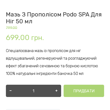
Мазь З Прополісом Podo SPA Для
Ніг 50 мл
799.00
699.00
грн.
Спеціалізована мазь із прополісом для ніг
відлущувальний, регенеруючий та розгладжуючий
ефект збагачений сечовиною та борною кислотою
100% натуральні інгредієнти баночка 50 мл
ПРИДБАТИ