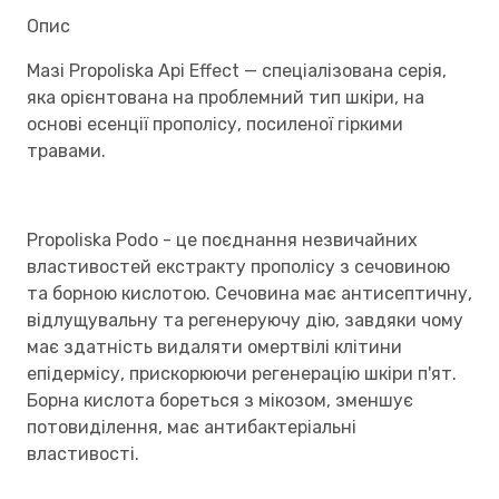
Опис
Мазі Propoliska Api Effect — спеціалізована серія,
яка орієнтована на проблемний тип шкіри, на
основі есенції прополісу, посиленої гіркими
травами.
Propoliska Podo - це поєднання незвичайних
властивостей екстракту прополісу з сечовиною
та борною кислотою. Сечовина має антисептичну,
відлущувальну та регенеруючу дію, завдяки чому
має здатність видаляти омертвілі клітини
епідермісу, прискорюючи регенерацію шкіри п'ят.
Борна кислота бореться з мікозом, зменшує
потовиділення, має антибактеріальні
властивості.